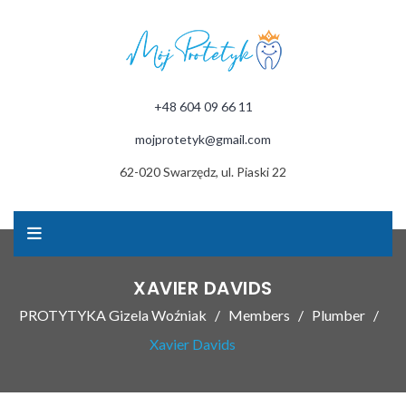
+48 604 09 66 11
mojprotetyk@gmail.com
62-020 Swarzędz, ul. Piaski 22
XAVIER DAVIDS
PROTYTYKA Gizela Woźniak
Members
Plumber
Xavier Davids